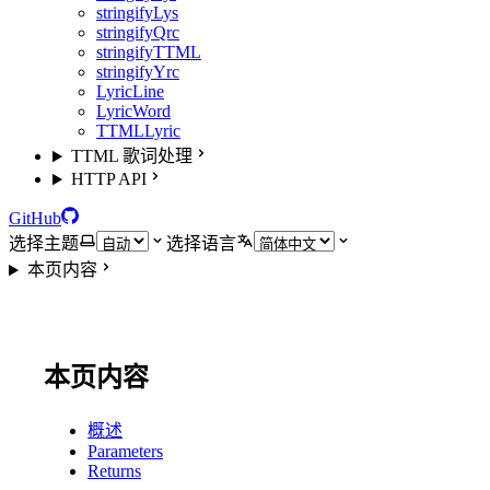
stringifyLys
stringifyQrc
stringifyTTML
stringifyYrc
LyricLine
LyricWord
TTMLLyric
TTML 歌词处理
HTTP API
GitHub
选择主题
选择语言
本页内容
本页内容
概述
Parameters
Returns