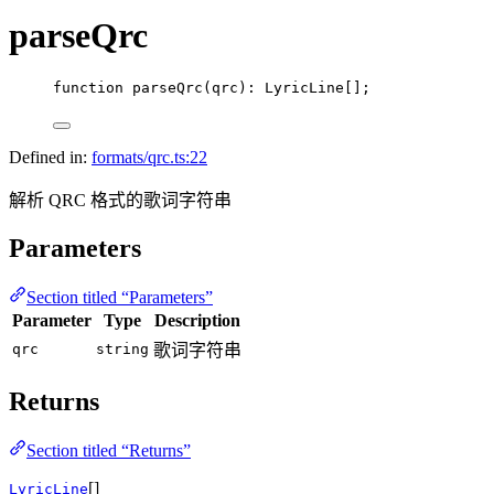
parseQrc
function
parseQrc
(
qrc
)
:
LyricLine
[];
Defined in:
formats/qrc.ts:22
解析 QRC 格式的歌词字符串
Parameters
Section titled “Parameters”
Parameter
Type
Description
qrc
string
歌词字符串
Returns
Section titled “Returns”
[]
LyricLine