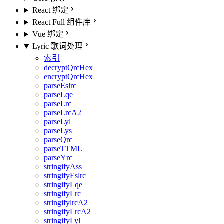
React 绑定
React Full 组件库
Vue 绑定
Lyric 歌词处理
索引
decryptQrcHex
encryptQrcHex
parseEslrc
parseLqe
parseLrc
parseLrcA2
parseLyl
parseLys
parseQrc
parseTTML
parseYrc
stringifyAss
stringifyEslrc
stringifyLqe
stringifyLrc
stringifylrcA2
stringifyLrcA2
stringifyLyl