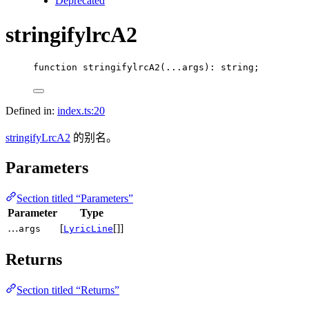
Deprecated
stringifylrcA2
function
stringifylrcA2
(
...
args
)
:
string
;
Defined in:
index.ts:20
stringifyLrcA2
的别名。
Parameters
Section titled “Parameters”
Parameter
Type
…
[
[]]
args
LyricLine
Returns
Section titled “Returns”