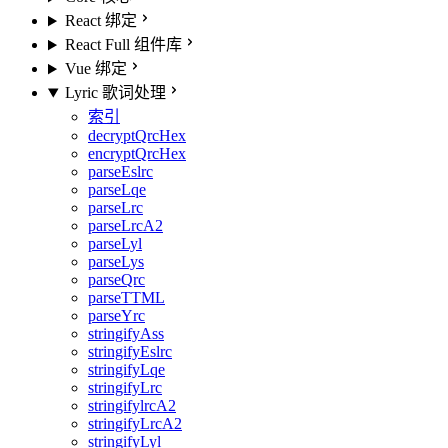
React 绑定
React Full 组件库
Vue 绑定
Lyric 歌词处理
索引
decryptQrcHex
encryptQrcHex
parseEslrc
parseLqe
parseLrc
parseLrcA2
parseLyl
parseLys
parseQrc
parseTTML
parseYrc
stringifyAss
stringifyEslrc
stringifyLqe
stringifyLrc
stringifylrcA2
stringifyLrcA2
stringifyLyl