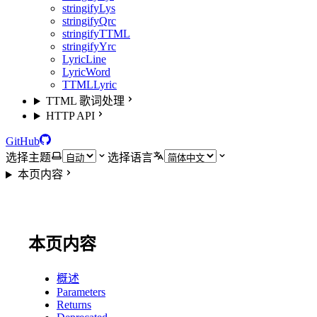
stringifyLys
stringifyQrc
stringifyTTML
stringifyYrc
LyricLine
LyricWord
TTMLLyric
TTML 歌词处理
HTTP API
GitHub
选择主题
选择语言
本页内容
本页内容
概述
Parameters
Returns