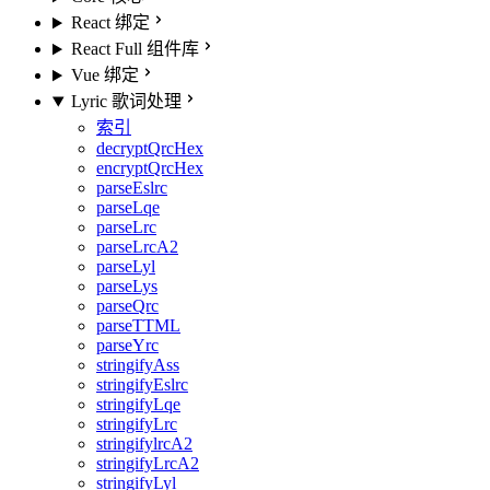
React 绑定
React Full 组件库
Vue 绑定
Lyric 歌词处理
索引
decryptQrcHex
encryptQrcHex
parseEslrc
parseLqe
parseLrc
parseLrcA2
parseLyl
parseLys
parseQrc
parseTTML
parseYrc
stringifyAss
stringifyEslrc
stringifyLqe
stringifyLrc
stringifylrcA2
stringifyLrcA2
stringifyLyl