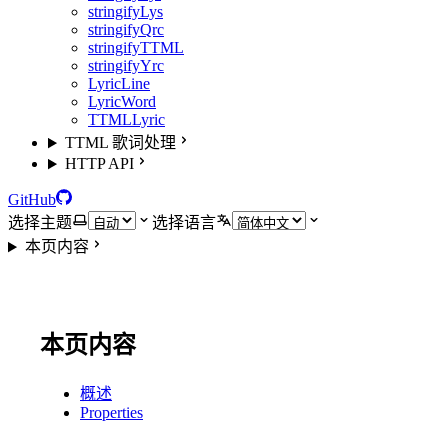
stringifyLys
stringifyQrc
stringifyTTML
stringifyYrc
LyricLine
LyricWord
TTMLLyric
TTML 歌词处理
HTTP API
GitHub
选择主题
选择语言
本页内容
本页内容
概述
Properties