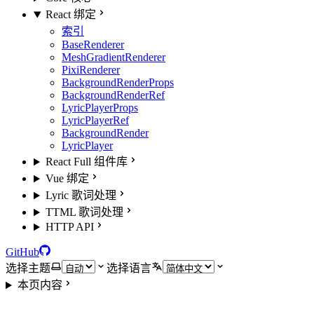
React 绑定
索引
BaseRenderer
MeshGradientRenderer
PixiRenderer
BackgroundRenderProps
BackgroundRenderRef
LyricPlayerProps
LyricPlayerRef
BackgroundRender
LyricPlayer
React Full 组件库
Vue 绑定
Lyric 歌词处理
TTML 歌词处理
HTTP API
GitHub
选择主题
选择语言
本页内容