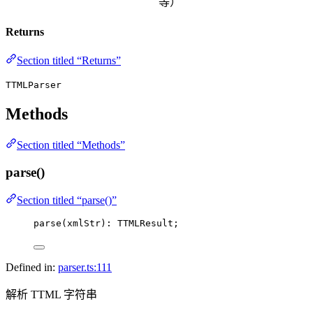
等）
Returns
Section titled “Returns”
TTMLParser
Methods
Section titled “Methods”
parse()
Section titled “parse()”
parse
(xmlStr): TTMLResult;
Defined in:
parser.ts:111
解析 TTML 字符串