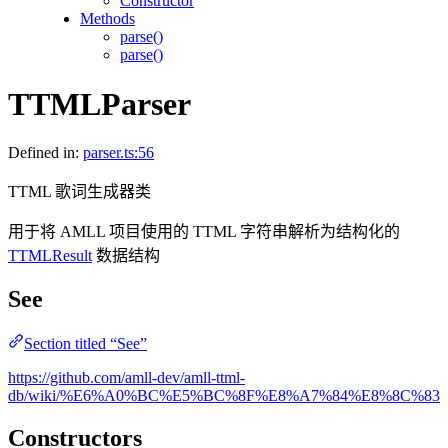
Constructor
Methods
parse()
parse()
TTMLParser
Defined in:
parser.ts:56
TTML 歌词生成器类
用于将 AMLL 项目使用的 TTML 字符串解析为结构化的
TTMLResult
数据结构
See
Section titled “See”
https://github.com/amll-dev/amll-ttml-
db/wiki/%E6%A0%BC%E5%BC%8F%E8%A7%84%E8%8C%83
Constructors