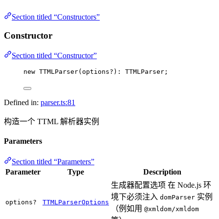
Section titled “Constructors”
Constructor
Section titled “Constructor”
new
TTMLParser
(options
?
)
:
 TTMLParser;
Defined in:
parser.ts:81
构造一个 TTML 解析器实例
Parameters
Section titled “Parameters”
Parameter
Type
Description
生成器配置选项 在 Node.js 环
境下必须注入
实例
domParser
options?
TTMLParserOptions
（例如用
@xmldom/xmldom