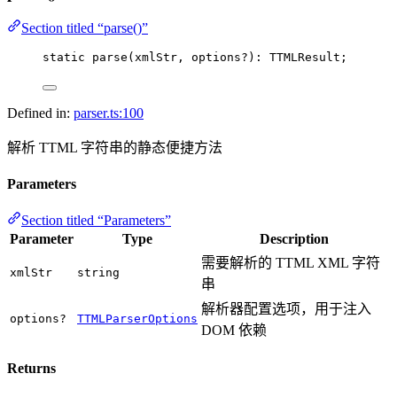
Section titled “parse()”
static 
parse
(xmlStr, options
?
)
:
 TTMLResult;
Defined in:
parser.ts:100
解析 TTML 字符串的静态便捷方法
Parameters
Section titled “Parameters”
Parameter
Type
Description
需要解析的 TTML XML 字符
xmlStr
string
串
解析器配置选项，用于注入
options?
TTMLParserOptions
DOM 依赖
Returns