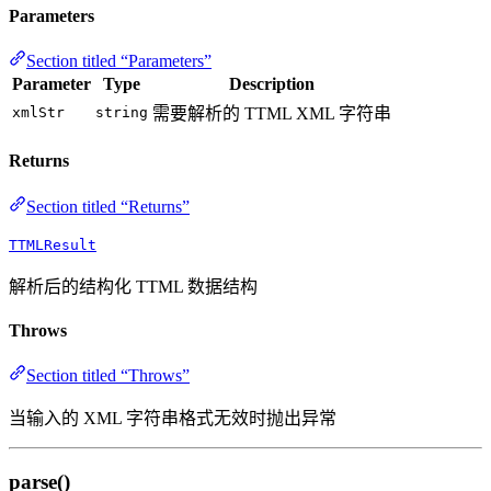
Parameters
Section titled “Parameters”
Parameter
Type
Description
xmlStr
string
需要解析的 TTML XML 字符串
Returns
Section titled “Returns”
TTMLResult
解析后的结构化 TTML 数据结构
Throws
Section titled “Throws”
当输入的 XML 字符串格式无效时抛出异常
parse()