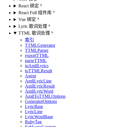
React 绑定
React Full 组件库
Vue 绑定
Lyric 歌词处理
TTML 歌词处理
索引
TTMLGenerator
TTMLParser
exportTTML
parseTTML
toAmllLyrics
toTTMLResult
Agent
AmllLyricLine
AmllLyricResult
AmllLyricWord
AmllToTTMLOptions
GeneratorOptions
LyricBase
LyricLine
LyricWordBase
RubyTag
SubLyricContent