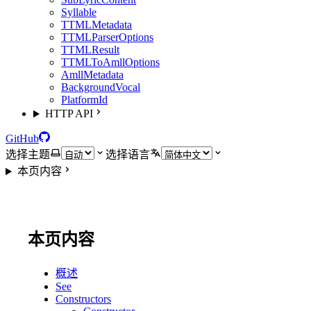
Syllable
TTMLMetadata
TTMLParserOptions
TTMLResult
TTMLToAmllOptions
AmllMetadata
BackgroundVocal
PlatformId
HTTP API
GitHub
选择主题
选择语言
本页内容
本页内容
概述
See
Constructors