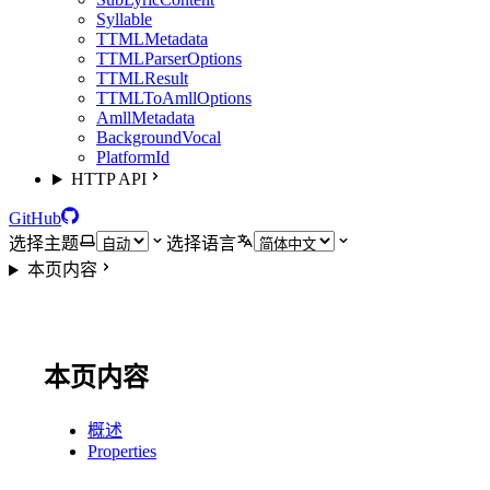
Syllable
TTMLMetadata
TTMLParserOptions
TTMLResult
TTMLToAmllOptions
AmllMetadata
BackgroundVocal
PlatformId
HTTP API
GitHub
选择主题
选择语言
本页内容
本页内容
概述
Properties