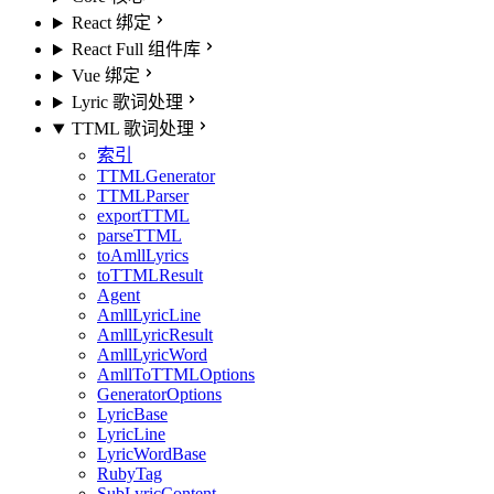
React 绑定
React Full 组件库
Vue 绑定
Lyric 歌词处理
TTML 歌词处理
索引
TTMLGenerator
TTMLParser
exportTTML
parseTTML
toAmllLyrics
toTTMLResult
Agent
AmllLyricLine
AmllLyricResult
AmllLyricWord
AmllToTTMLOptions
GeneratorOptions
LyricBase
LyricLine
LyricWordBase
RubyTag
SubLyricContent