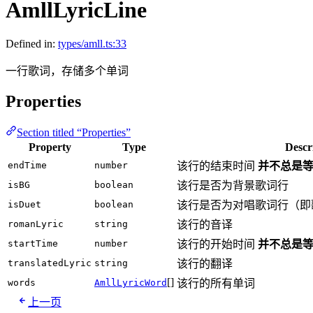
AmllLyricLine
Defined in:
types/amll.ts:33
一行歌词，存储多个单词
Properties
Section titled “Properties”
Property
Type
Descr
endTime
number
该行的结束时间
并不总是
isBG
boolean
该行是否为背景歌词行
isDuet
boolean
该行是否为对唱歌词行（即
romanLyric
string
该行的音译
startTime
number
该行的开始时间
并不总是
translatedLyric
string
该行的翻译
[]
words
AmllLyricWord
该行的所有单词
上一页