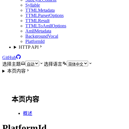
Syllable
TTMLMetadata
TTMLParserOptions
TTMLResult
TTMLToAmllOptions
AmllMetadata
BackgroundVocal
PlatformId
HTTP API
GitHub
选择主题
选择语言
本页内容
本页内容
概述
PlatformId