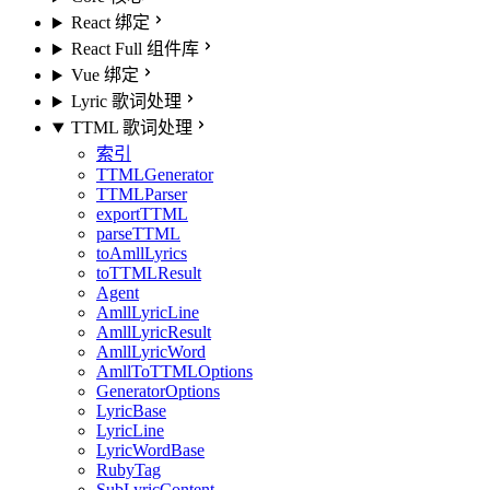
React 绑定
React Full 组件库
Vue 绑定
Lyric 歌词处理
TTML 歌词处理
索引
TTMLGenerator
TTMLParser
exportTTML
parseTTML
toAmllLyrics
toTTMLResult
Agent
AmllLyricLine
AmllLyricResult
AmllLyricWord
AmllToTTMLOptions
GeneratorOptions
LyricBase
LyricLine
LyricWordBase
RubyTag
SubLyricContent