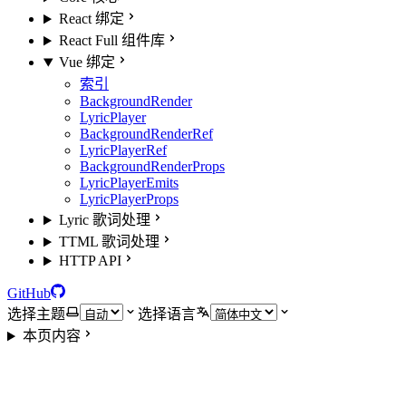
React 绑定
React Full 组件库
Vue 绑定
索引
BackgroundRender
LyricPlayer
BackgroundRenderRef
LyricPlayerRef
BackgroundRenderProps
LyricPlayerEmits
LyricPlayerProps
Lyric 歌词处理
TTML 歌词处理
HTTP API
GitHub
选择主题
选择语言
本页内容