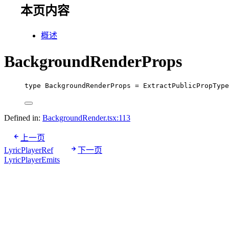
本页内容
概述
BackgroundRenderProps
type
BackgroundRenderProps
=
ExtractPublicPropType
Defined in:
BackgroundRender.tsx:113
上一页
LyricPlayerRef
下一页
LyricPlayerEmits