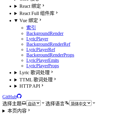
React 绑定
React Full 组件库
Vue 绑定
索引
BackgroundRender
LyricPlayer
BackgroundRenderRef
LyricPlayerRef
BackgroundRenderProps
LyricPlayerEmits
LyricPlayerProps
Lyric 歌词处理
TTML 歌词处理
HTTP API
GitHub
选择主题
选择语言
本页内容