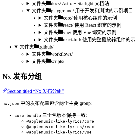
文件夹
docs/
Astro + Starlight 文档站
文件夹
playground/
用于开发和测试的示例项目
文件夹
core/
使用核心组件的示例
文件夹
react/
使用 React 绑定的示例
文件夹
vue/
使用 Vue 绑定的示例
文件夹
react-full/
使用完整播放器组件的
文件夹
.github/
文件夹
workflows/
文件夹
scripts/
Nx 发布分组
Section titled “Nx 发布分组”
中的发布配置包含两个主要 group：
nx.json
三个包版本保持一致：
core-bundle
@applemusic-like-lyrics/core
@applemusic-like-lyrics/react
@applemusic-like-lyrics/vue