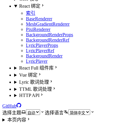
React 绑定
索引
BaseRenderer
MeshGradientRenderer
PixiRenderer
BackgroundRenderProps
BackgroundRenderRef
LyricPlayerProps
LyricPlayerRef
BackgroundRender
LyricPlayer
React Full 组件库
Vue 绑定
Lyric 歌词处理
TTML 歌词处理
HTTP API
GitHub
选择主题
选择语言
本页内容