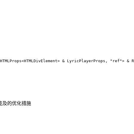
HTMLProps
<
HTMLDivElement
> 
&
LyricPlayerProps
, 
"ref"
> 
&
R
力所能及的优化措施