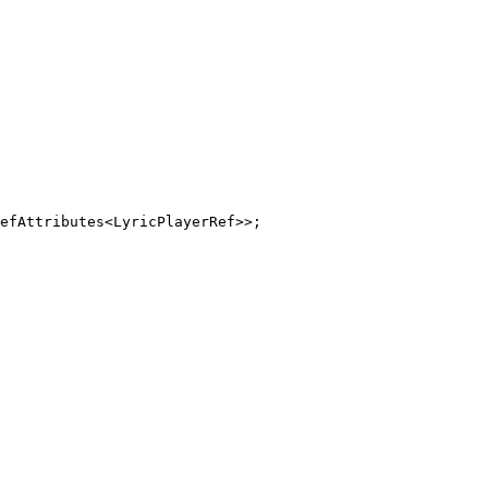
efAttributes
<
LyricPlayerRef
>>;