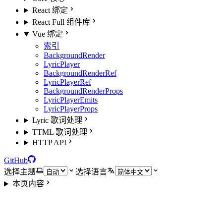
React 绑定
React Full 组件库
Vue 绑定
索引
BackgroundRender
LyricPlayer
BackgroundRenderRef
LyricPlayerRef
BackgroundRenderProps
LyricPlayerEmits
LyricPlayerProps
Lyric 歌词处理
TTML 歌词处理
HTTP API
GitHub
选择主题
选择语言
本页内容