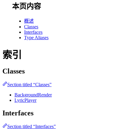
本页内容
概述
Classes
Interfaces
Type Aliases
索引
Classes
Section titled “Classes”
BackgroundRender
LyricPlayer
Interfaces
Section titled “Interfaces”